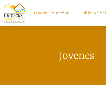
Líneas De Acción
Objeto Soci
Jovenes