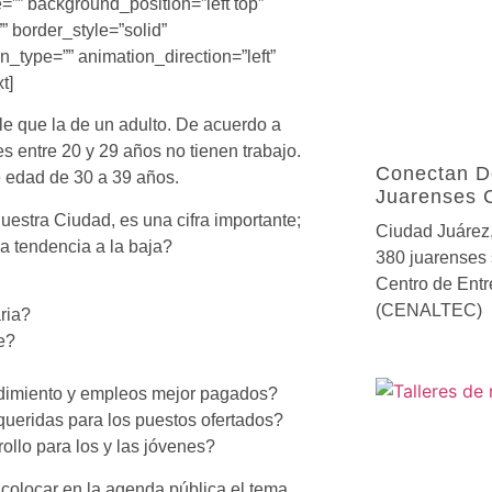
=”” background_position=”left top”
 border_style=”solid”
_type=”” animation_direction=”left”
t]
le que la de un adulto. De acuerdo a
 entre 20 y 29 años no tienen trabajo.
Conectan D
de edad de 30 a 39 años.
Juarenses 
uestra Ciudad, es una cifra importante;
Ciudad Juárez,
a tendencia a la baja?
380 juarenses s
Centro de Entr
(CENALTEC)
ria?
e?
ndimiento y empleos mejor pagados?
ueridas para los puestos ofertados?
ollo para los y las jóvenes?
olocar en la agenda pública el tema