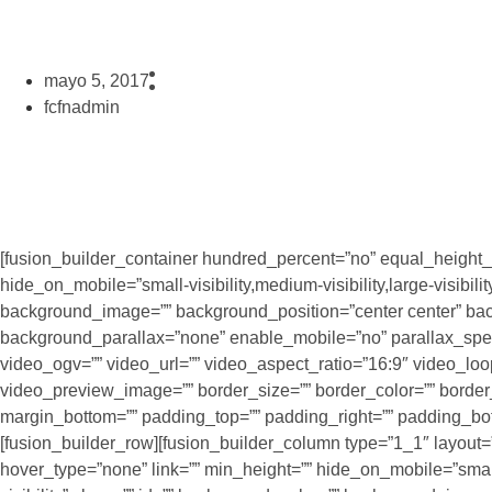
mayo 5, 2017
fcfnadmin
[fusion_builder_container hundred_percent=”no” equal_heigh
hide_on_mobile=”small-visibility,medium-visibility,large-visibili
background_image=”” background_position=”center center” bac
background_parallax=”none” enable_mobile=”no” parallax_sp
video_ogv=”” video_url=”” video_aspect_ratio=”16:9″ video_lo
video_preview_image=”” border_size=”” border_color=”” border_
margin_bottom=”” padding_top=”” padding_right=”” padding_bot
[fusion_builder_row][fusion_builder_column type=”1_1″ layout=
hover_type=”none” link=”” min_height=”” hide_on_mobile=”small-v