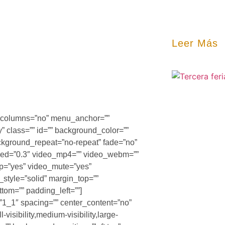
Leer Más
t_columns=”no” menu_anchor=””
ty” class=”” id=”” background_color=””
kground_repeat=”no-repeat” fade=”no”
eed=”0.3″ video_mp4=”” video_webm=””
op=”yes” video_mute=”yes”
style=”solid” margin_top=””
tom=”” padding_left=””]
”1_1″ spacing=”” center_content=”no”
isibility,medium-visibility,large-