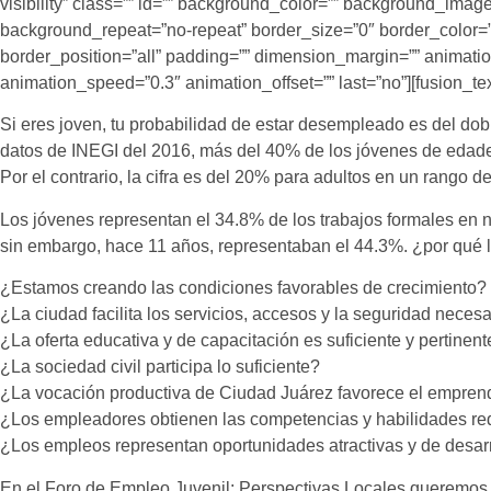
visibility” class=”” id=”” background_color=”” background_image
background_repeat=”no-repeat” border_size=”0″ border_color=””
border_position=”all” padding=”” dimension_margin=”” animation
animation_speed=”0.3″ animation_offset=”” last=”no”][fusion_tex
Si eres joven, tu probabilidad de estar desempleado es del dob
datos de INEGI del 2016, más del 40% de los jóvenes de edades
Por el contrario, la cifra es del 20% para adultos en un rango 
Los jóvenes representan el 34.8% de los trabajos formales en n
sin embargo, hace 11 años, representaban el 44.3%. ¿por qué l
¿Estamos creando las condiciones favorables de crecimiento?
¿La ciudad facilita los servicios, accesos y la seguridad necesa
¿La oferta educativa y de capacitación es suficiente y pertinent
¿La sociedad civil participa lo suficiente?
¿La vocación productiva de Ciudad Juárez favorece el empre
¿Los empleadores obtienen las competencias y habilidades req
¿Los empleos representan oportunidades atractivas y de desarr
En el
Foro de Empleo Juvenil: Perspectivas Locales
queremos c