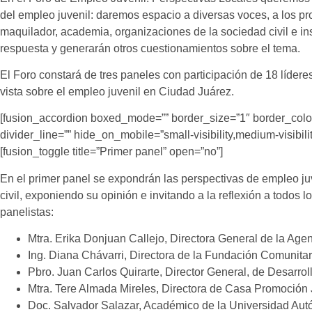
del empleo juvenil: daremos espacio a diversas voces, a los pr
maquilador, academia, organizaciones de la sociedad civil e in
respuesta y generarán otros cuestionamientos sobre el tema.
El Foro constará de tres paneles con participación de 18 líder
vista sobre el empleo juvenil en Ciudad Juárez.
[fusion_accordion boxed_mode=”” border_size=”1″ border_color
divider_line=”” hide_on_mobile=”small-visibility,medium-visibility,
[fusion_toggle title=”Primer panel” open=”no”]
En el
primer panel
se expondrán las
perspectivas de empleo ju
civil
, exponiendo su opinión e invitando a la reflexión a todos l
panelistas:
Mtra. Erika Donjuan Callejo, Directora General de la Age
Ing. Diana Chávarri, Directora de la Fundación Comunitar
Pbro. Juan Carlos Quirarte, Director General, de Desarrol
Mtra. Tere Almada Mireles, Directora de Casa Promoción
Doc. Salvador Salazar, Académico de la Universidad Au