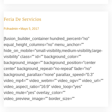
Feria De Servicios
Fcfnadmin
Mayo 5, 2017
[fusion_builder_container hundred_percent=”no”
equal_height_columns=”no” menu_anchor=””
hide_on_mobile=”small-visibility,medium-visibility,large-
visibility” class=”” id=”” background_color=””
background_image=”” background_position=”center
center” background_repeat=”no-repeat” fade=”no”
background_parallax=”none” parallax_speed=”0.3″
video_mp4=”” video_webm=”” video_ogv=”” video_url=””
video_aspect_ratio=”16:9″ video_loop=”yes”
video_mute=”yes” overlay_color=””
video_preview_image=”” border_size=””