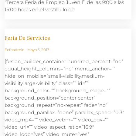
“Tercera Feria de Empleo Juvenil”, de las 9:00 a las
15:00 horas en el vestíbulo de
Feria De Servicios
Fcfnadmin
Mayo 5, 2017
[fusion_builder_container hundred_percent=”no”
equal_height_columns=”no” menu_anchor=””
hide_on_mobile=”small-visibility,medium-
visibility,large-visibility” class=”” id=””
background_color=”” background_image=””
background_position=”center center”
background_repeat=”no-repeat” fade=”no”
background_parallax=”none” parallax_speed=”0.3″
video_mp4=”” video_webm=”” video_ogv=””
video_url=”” video_aspect_ratio=”16:9″
video_loop=”yes” video_mute=”yes”