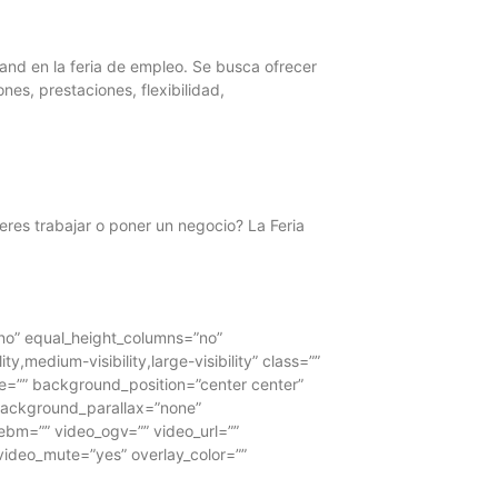
and en la feria de empleo. Se busca ofrecer
es, prestaciones, flexibilidad,
res trabajar o poner un negocio? La Feria
”no” equal_height_columns=”no”
y,medium-visibility,large-visibility” class=””
=”” background_position=”center center”
background_parallax=”none”
bm=”” video_ogv=”” video_url=””
video_mute=”yes” overlay_color=””