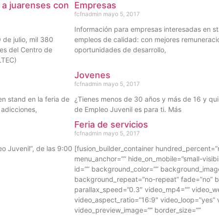
a juarenses con
Empresas
fcfnadmin
mayo 5, 2017
Información para empresas interesadas en st
de julio, mil 380
empleos de calidad: con mejores remuneracion
nes del Centro de
oportunidades de desarrollo,
LTEC)
Jovenes
fcfnadmin
mayo 5, 2017
en stand en la feria de
¿Tienes menos de 30 años y más de 16 y quie
 adicciones,
de Empleo Juvenil es para ti. Más
Feria de servicios
fcfnadmin
mayo 5, 2017
o Juvenil”, de las 9:00
[fusion_builder_container hundred_percent=
menu_anchor=”” hide_on_mobile=”small-visibilit
id=”” background_color=”” background_image
background_repeat=”no-repeat” fade=”no” 
parallax_speed=”0.3″ video_mp4=”” video_we
video_aspect_ratio=”16:9″ video_loop=”yes” 
video_preview_image=”” border_size=””