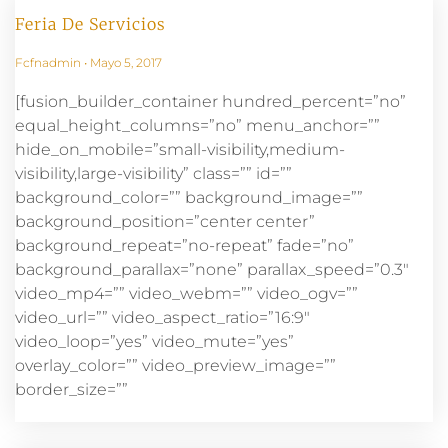
Feria De Servicios
Fcfnadmin
Mayo 5, 2017
[fusion_builder_container hundred_percent=”no”
equal_height_columns=”no” menu_anchor=””
hide_on_mobile=”small-visibility,medium-
visibility,large-visibility” class=”” id=””
background_color=”” background_image=””
background_position=”center center”
background_repeat=”no-repeat” fade=”no”
background_parallax=”none” parallax_speed=”0.3″
video_mp4=”” video_webm=”” video_ogv=””
video_url=”” video_aspect_ratio=”16:9″
video_loop=”yes” video_mute=”yes”
overlay_color=”” video_preview_image=””
border_size=””