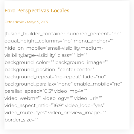
Foro Perspectivas Locales
Fcfnadmin
Mayo 5, 2017
[fusion_builder_container hundred_percent=”no”
equal_height_columns=”no” menu_anchor=””
hide_on_mobile=”small-visibility,medium-
visibility,large-visibility” class=”” id=””
background_color=”” background_image=””
background_position=”center center”
background_repeat=”no-repeat” fade=”no”
background_parallax=”none” enable_mobile=”no”
parallax_speed=”0.3″ video_mp4=””
video_webm=”” video_ogv=”” video_url=””
video_aspect_ratio=”16:9″ video_loop=”yes”
video_mute=”yes” video_preview_image=””
border_size=””