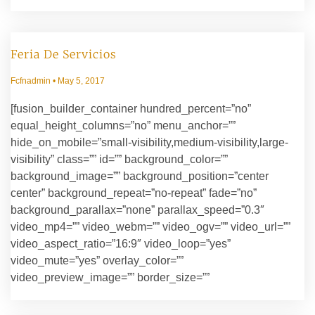
Feria De Servicios
Fcfnadmin
May 5, 2017
[fusion_builder_container hundred_percent=”no”
equal_height_columns=”no” menu_anchor=””
hide_on_mobile=”small-visibility,medium-visibility,large-
visibility” class=”” id=”” background_color=””
background_image=”” background_position=”center
center” background_repeat=”no-repeat” fade=”no”
background_parallax=”none” parallax_speed=”0.3″
video_mp4=”” video_webm=”” video_ogv=”” video_url=””
video_aspect_ratio=”16:9″ video_loop=”yes”
video_mute=”yes” overlay_color=””
video_preview_image=”” border_size=””